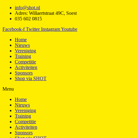
info@shot.nl
Adres: Willaertstraat 49C, Soest
035 602 0815
Facebook-f
Twitter
Instagram
Youtube
Home
Nieuws
Vereniging
Training
Competitie
Activiteiten
Sponsors
Shop via SHOT
Menu
Home
Nieuws
Vereniging
Training
Competitie
Activiteiten
Sponsors