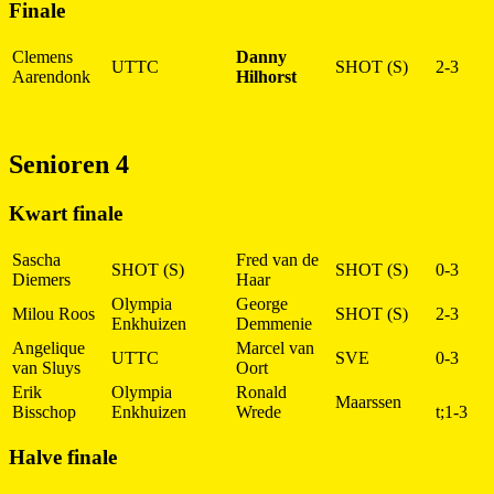
Finale
Clemens
Danny
UTTC
SHOT (S)
2-3
Aarendonk
Hilhorst
Senioren 4
Kwart finale
Sascha
Fred van de
SHOT (S)
SHOT (S)
0-3
Diemers
Haar
Olympia
George
Milou Roos
SHOT (S)
2-3
Enkhuizen
Demmenie
Angelique
Marcel van
UTTC
SVE
0-3
van Sluys
Oort
Erik
Olympia
Ronald
Maarssen
Bisschop
Enkhuizen
Wrede
t;1-3
Halve finale