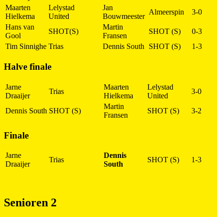
Maarten
Lelystad
Jan
Almeerspin
3-0
Hielkema
United
Bouwmeester
Hans van
Martin
SHOT(S)
SHOT (S)
0-3
Gool
Fransen
Tim Sinnighe
Trias
Dennis South
SHOT (S)
1-3
Halve finale
Jarne
Maarten
Lelystad
Trias
3-0
Draaijer
Hielkema
United
Martin
Dennis South
SHOT (S)
SHOT (S)
3-2
Fransen
Finale
Jarne
Dennis
Trias
SHOT (S)
1-3
Draaijer
South
Senioren 2