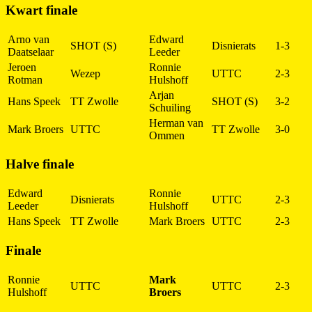
Kwart finale
Arno van
Edward
SHOT (S)
Disnierats
1-3
Daatselaar
Leeder
Jeroen
Ronnie
Wezep
UTTC
2-3
Rotman
Hulshoff
Arjan
Hans Speek
TT Zwolle
SHOT (S)
3-2
Schuiling
Herman van
Mark Broers
UTTC
TT Zwolle
3-0
Ommen
Halve finale
Edward
Ronnie
Disnierats
UTTC
2-3
Leeder
Hulshoff
Hans Speek
TT Zwolle
Mark Broers
UTTC
2-3
Finale
Ronnie
Mark
UTTC
UTTC
2-3
Hulshoff
Broers