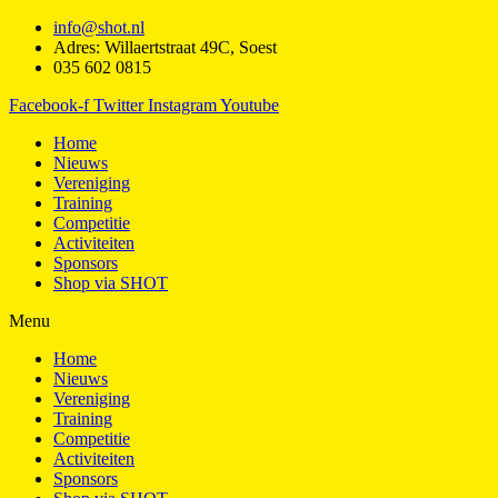
info@shot.nl
Adres: Willaertstraat 49C, Soest
035 602 0815
Facebook-f
Twitter
Instagram
Youtube
Home
Nieuws
Vereniging
Training
Competitie
Activiteiten
Sponsors
Shop via SHOT
Menu
Home
Nieuws
Vereniging
Training
Competitie
Activiteiten
Sponsors