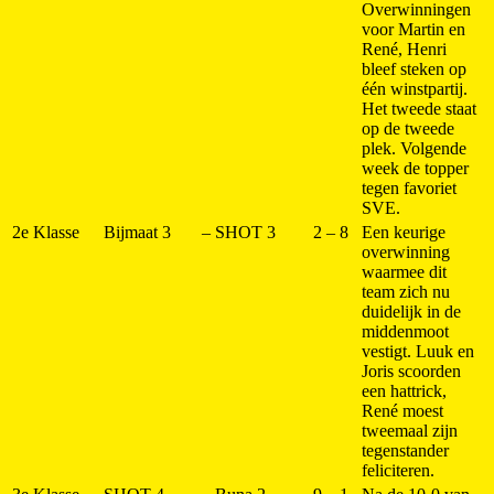
Overwinningen
voor Martin en
René, Henri
bleef steken op
één winstpartij.
Het tweede staat
op de tweede
plek. Volgende
week de topper
tegen favoriet
SVE.
2e Klasse
Bijmaat 3
–
SHOT 3
2 – 8
Een keurige
overwinning
waarmee dit
team zich nu
duidelijk in de
middenmoot
vestigt. Luuk en
Joris scoorden
een hattrick,
René moest
tweemaal zijn
tegenstander
feliciteren.