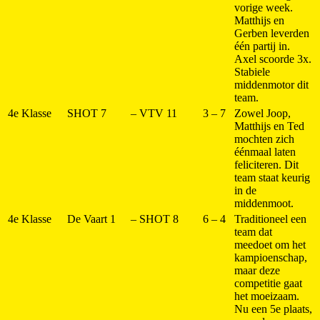
vorige week.
Matthijs en
Gerben leverden
één partij in.
Axel scoorde 3x.
Stabiele
middenmotor dit
team.
4e Klasse
SHOT 7
–
VTV 11
3 – 7
Zowel Joop,
Matthijs en Ted
mochten zich
éénmaal laten
feliciteren. Dit
team staat keurig
in de
middenmoot.
4e Klasse
De Vaart 1
–
SHOT 8
6 – 4
Traditioneel een
team dat
meedoet om het
kampioenschap,
maar deze
competitie gaat
het moeizaam.
Nu een 5e plaats,