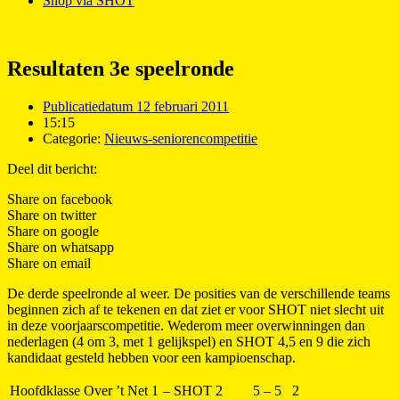
Shop via SHOT
Resultaten 3e speelronde
Publicatiedatum
12 februari 2011
15:15
Categorie:
Nieuws-seniorencompetitie
Deel dit bericht:
Share on facebook
Share on twitter
Share on google
Share on whatsapp
Share on email
De derde speelronde al weer. De posities van de verschillende teams
beginnen zich af te tekenen en dat ziet er voor SHOT niet slecht uit
in deze voorjaarscompetitie. Wederom meer overwinningen dan
nederlagen (4 om 3, met 1 gelijkspel) en SHOT 4,5 en 9 die zich
kandidaat gesteld hebben voor een kampioenschap.
Hoofdklasse
Over ’t Net 1
–
SHOT 2
5 – 5
2