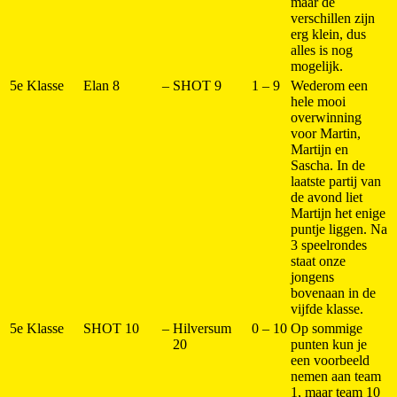
maar de
verschillen zijn
erg klein, dus
alles is nog
mogelijk.
5e Klasse
Elan 8
–
SHOT 9
1 – 9
Wederom een
hele mooi
overwinning
voor Martin,
Martijn en
Sascha. In de
laatste partij van
de avond liet
Martijn het enige
puntje liggen. Na
3 speelrondes
staat onze
jongens
bovenaan in de
vijfde klasse.
5e Klasse
SHOT 10
–
Hilversum
0 – 10
Op sommige
20
punten kun je
een voorbeeld
nemen aan team
1, maar team 10