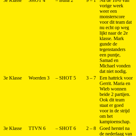
3e Klasse
SHOT 4
–
Buna 2
9 – 1
Na de 10-0 van
vorige week
weer een
monsterscore
voor dit team dat
nu echt op weg
lijkt naar de 2e
klasse. Mark
gunde de
tegenstanders
een puntje,
Samad en
Michael vonden
dat niet nodig.
3e Klasse
Woerden 3
–
SHOT 5
3 – 7
Een hattrick voor
Gerrit. Maria en
Wieb wonnen
beide 2 partijen.
Ook dit team
staat er goed
voor in de strijd
om het
kampioenschap.
3e Klasse
TTVN 6
–
SHOT 6
2 – 8
Goed herstel na
de nederlaag van