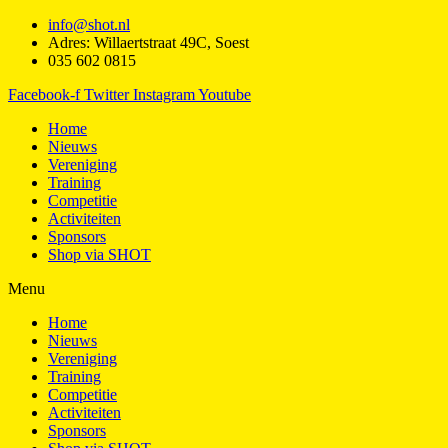
info@shot.nl
Adres: Willaertstraat 49C, Soest
035 602 0815
Facebook-f
Twitter
Instagram
Youtube
Home
Nieuws
Vereniging
Training
Competitie
Activiteiten
Sponsors
Shop via SHOT
Menu
Home
Nieuws
Vereniging
Training
Competitie
Activiteiten
Sponsors