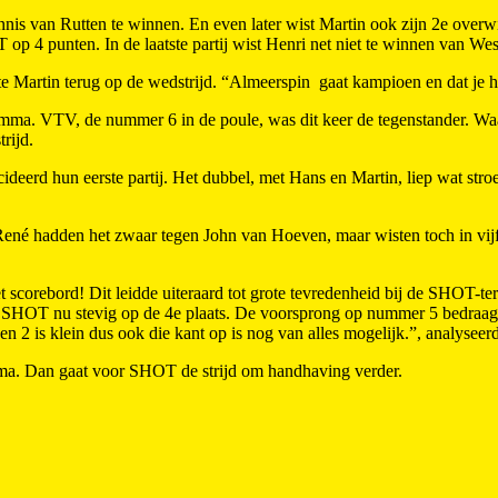
nnis van Rutten te winnen. En even later wist Martin ook zijn 2e ove
op 4 punten. In de laatste partij wist Henri net niet te winnen van 
kte Martin terug op de wedstrijd. “Almeerspin gaat kampioen en dat je
ma. VTV, de nummer 6 in de poule, was dit keer de tegenstander. Waar
rijd.
erd hun eerste partij. Het dubbel, met Hans en Martin, liep wat stroef
 René hadden het zwaar tegen John van Hoeven, maar wisten toch in vijf 
scorebord! Dit leidde uiteraard tot grote tevredenheid bij de SHOT-ter
t SHOT nu stevig op de 4e plaats. De voorsprong op nummer 5 bedraag
n 2 is klein dus ook die kant op is nog van alles mogelijk.”, analysee
mma. Dan gaat voor SHOT de strijd om handhaving verder.