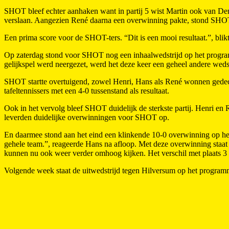
SHOT bleef echter aanhaken want in partij 5 wist Martin ook van De
verslaan. Aangezien René daarna een overwinning pakte, stond SHOT 
Een prima score voor de SHOT-ters. “Dit is een mooi resultaat.”, bli
Op zaterdag stond voor SHOT nog een inhaalwedstrijd op het program
gelijkspel werd neergezet, werd het deze keer een geheel andere wedst
SHOT startte overtuigend, zowel Henri, Hans als René wonnen gedecide
tafeltennissers met een 4-0 tussenstand als resultaat.
Ook in het vervolg bleef SHOT duidelijk de sterkste partij. Henri en
leverden duidelijke overwinningen voor SHOT op.
En daarmee stond aan het eind een klinkende 10-0 overwinning op het 
gehele team.”, reageerde Hans na afloop. Met deze overwinning staa
kunnen nu ook weer verder omhoog kijken. Het verschil met plaats 3 e
Volgende week staat de uitwedstrijd tegen Hilversum op het progra