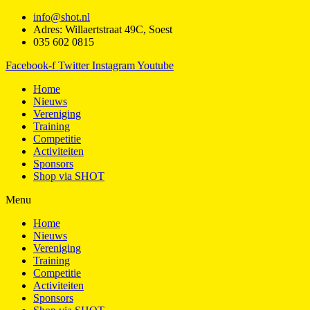
info@shot.nl
Adres: Willaertstraat 49C, Soest
035 602 0815
Facebook-f
Twitter
Instagram
Youtube
Home
Nieuws
Vereniging
Training
Competitie
Activiteiten
Sponsors
Shop via SHOT
Menu
Home
Nieuws
Vereniging
Training
Competitie
Activiteiten
Sponsors