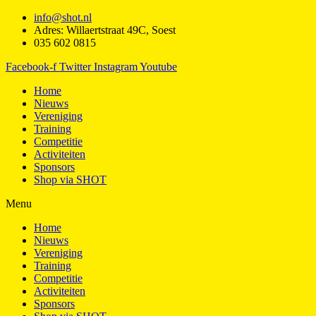
info@shot.nl
Adres: Willaertstraat 49C, Soest
035 602 0815
Facebook-f
Twitter
Instagram
Youtube
Home
Nieuws
Vereniging
Training
Competitie
Activiteiten
Sponsors
Shop via SHOT
Menu
Home
Nieuws
Vereniging
Training
Competitie
Activiteiten
Sponsors