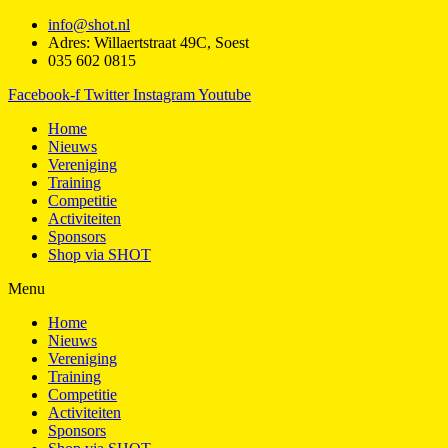
info@shot.nl
Adres: Willaertstraat 49C, Soest
035 602 0815
Facebook-f
Twitter
Instagram
Youtube
Home
Nieuws
Vereniging
Training
Competitie
Activiteiten
Sponsors
Shop via SHOT
Menu
Home
Nieuws
Vereniging
Training
Competitie
Activiteiten
Sponsors