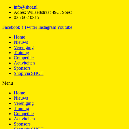
info@shot.nl
Adres: Willaertstraat 49C, Soest
035 602 0815
Facebook-f
Twitter
Instagram
Youtube
Home
Nieuws
Vereniging
Training
Competitie
Activiteiten
Sponsors
Shop via SHOT
Menu
Home
Nieuws
Vereniging
Training
Competitie
Activiteiten
Sponsors