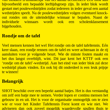
bijvoorbeeld een bepaalde leeftijdsgroep zijn. In ieder blok wordt
gestart met poulewedstrijden zodat iedereen in ieder geval een aantal
wedstrijden speelt. Na de poulewedstrijden volgen eventueel knock-
out rondes om de uiteindelijke winnaar te bepalen. Naast de
individuele winnaars wordt ook een scholenklassement
bijgehouden.
Rondje om de tafel
Veel mensen kennen het wel Het rondje om de tafel tafeltennis. Eén
keer slaan, een rondje rennen om de tafel en weer achteraan in de rij
aansluiten voor je volgende beurt. Wie de minste fouten maakt en
het dus langst overblijft, wint. Dit jaar kent het KTTF ook een
‘rondje om de tafel’-wedstrijd. Aan het eind van ieder blok zal deze
wedstrijd plaats vinden. En ook bij dit onderdeel is een leuk prijsje
te winnen!
Belangrijk
SHOT beschikt over een beperkt aantal batjes. Het is dus verstandig
om zelf een batje mee te nemen. Verder lopen er continu mensen het
gebouw in en uit. Het is voor de organisatie onmogelijk om te zien
wie er voor het Kinder Tafeltennis Feest komt en wie niet. We
adviseren dan ook zoveel mogelijk waardevolle spullen thuis te