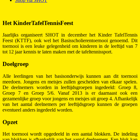
Shop via SHOT
Het KinderTafelTennisFeest
Jaarlijks organiseert SHOT in december het Kinder TafelTennis
Feest (KTTF), ook wel het Basisscholierentoernooi genoemd. Dit
toernooi is een leuke gelegenheid om kinderen in de leeftijd van 7
tot 12 jaar kennis te laten maken met de tafeltennissport.
Doelgroep
Alle leerlingen van het basisonderwijs kunnen aan dit toernooi
meedoen. Jongens en meisjes zullen gescheiden van elkaar spelen.
De deelnemers worden in leeftijdsgroepen ingedeeld: Groep 8,
Groep 7 en Groep 5/6. Vanaf 2013 is er daarnaast ook een
gezamenlijke groep voor jongens en meisjes uit groep 4. Afhankelijk
van het aantal deelnemers per leeftijdsgroep kunnen de groepen
eventueel anders ingedeeld worden.
Opzet
Het toernooi wordt opgedeeld in een aantal blokken. De indeling
van blokken is afhankelijk van het aantal deelnemers. Een blok kan